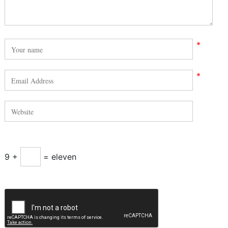
*
*
9 +
= eleven