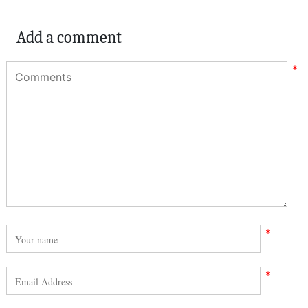
Add a comment
*
*
*