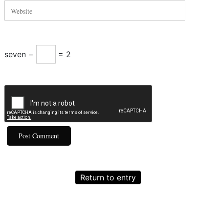
seven −
= 2
Return to entry