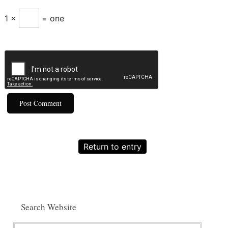
1 ×
= one
Return to entry
Search Website