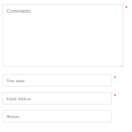
*
*
*