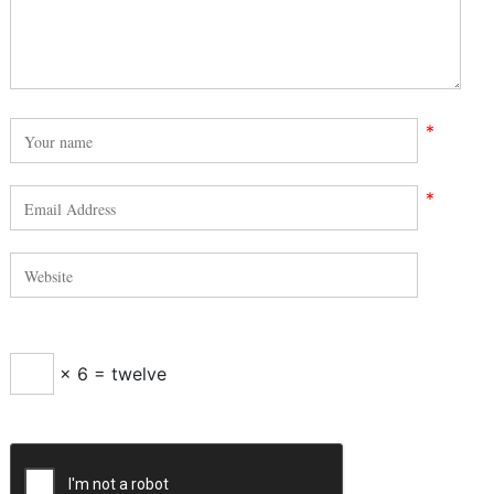
*
*
× 6 = twelve