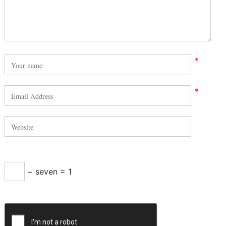
*
*
− seven = 1